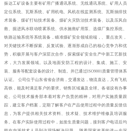
振达工矿设备主要有矿用广播通讯系统、无线通讯系统、矿用人员
定位系统、瓦斯系统、矿用机电、风机在线监测系统、瓦斯抽排技
术装备、煤矿打钻技术装备、煤矿火灾防治技术装备、以及压风自
救、掘进风水联动喷雾系统、供水施救矿用泵、选煤厂集控系统、
铁路运输系统等系统装备，瞄准煤矿安全领域前端，、重点攻关，
对关键技术不断探索、反复试验、逐渐形成自己的核心竞争力和优
势，积极开展与客户深层次合作，探索煤矿安全生产中新工艺新技
术，大力发展领域。以及地面安防工程的设计、集成、施工、安
装、服务等配套设备的设计、制造。并已通过ISO9001质量管理体系
认证。 公司位于山东省省会济南，交通发达，物流直达，又有飞机
高铁，能及时满足客户的要求。销售区域遍及全球。各省设有办事
处。公司技术服务部本着对客户负责的精神，对用户实施质量跟
踪，建立客户档案，定期了解客户在产品使用过程中的质量反馈信
息，为客户提供相关技术资料、技术疑、技术维护维修及培训服
务。在客户实际使用过程中，如发生质量问题，接到客户电话后均
能在内派技术人员到达现场解决问题。 随着国家改革的进一步深