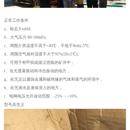
正常工作条件
a、标志:ExdibI;
b、大气压力:80-106kPa;
c、周围介质温度不高于+40℃，不低于&shy;5℃;
d、周围空气相对湿度不大于95%(20±5℃);
e、可用于有甲烷或煤尘危险的矿井中 ;
f、在无显著摇动和冲击振动的地方 ;
g、在无足以腐蚀金属和破绝缘的气体和蒸气的环境中 ;
h、在无滴水及液体浸入的地方 ;
i、电网电压允许波动范围 : -25% ~ +10%。
型号及含义