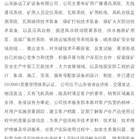
山东振达工矿设备有限公司，公司主要有矿用广播通讯系统、无线
通讯系统、矿用人员定位系统、瓦斯系统、矿用机电、风机在线监
测系统、瓦斯抽排技术装备、煤矿打钻技术装备、煤矿火灾防治技
术装备、以及压风自救、掘进风水联动喷雾系统、供水施救矿用
泵、选煤厂集控系统、铁路运输系统等系统装备，瞄准煤矿安全领
域前端，、重点攻关，对关键技术不断探索、反复试验、逐渐形成
自己的核心竞争力和优势，积极开展与客户深层次合作，探索煤矿
安全生产中新工艺新技术，大力发展领域。以及地面安防工程的设
计、集成、施工、安装、服务等配套设备的设计、制造。并已通过
ISO9001质量管理体系认证。 公司位于山东省省会济南，交通发达，
物流直达，又有飞机高铁，能及时满足客户的要求。销售区域遍及
全球。各省设有办事处。公司技术服务部本着对客户负责的精神，
对用户实施质量跟踪，建立客户档案，定期了解客户在产品使用过
程中的质量反馈信息，为客户提供相关技术资料、技术疑、技术维
护维修及培训服务。在客户实际使用过程中，如发生质量问题，接
到客户电话后均能在内派技术人员到达现场解决问题。 随着国家改