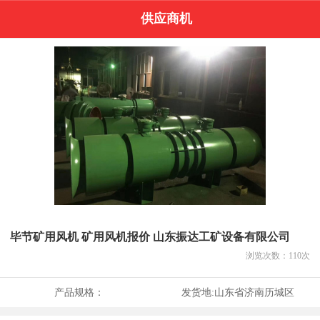
供应商机
毕节矿用风机 矿用风机报价 山东振达工矿设备有限公司
浏览次数：
110
次
产品规格：
发货地:
山东省济南历城区