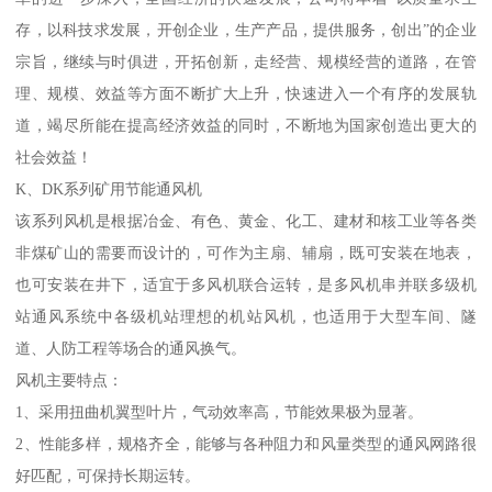
存，以科技求发展，开创企业，生产产品，提供服务，创出”的企业
宗旨，继续与时俱进，开拓创新，走经营、规模经营的道路，在管
理、规模、效益等方面不断扩大上升，快速进入一个有序的发展轨
道，竭尽所能在提高经济效益的同时，不断地为国家创造出更大的
社会效益！
K、DK系列矿用节能通风机
该系列风机是根据冶金、有色、黄金、化工、建材和核工业等各类
非煤矿山的需要而设计的，可作为主扇、辅扇，既可安装在地表，
也可安装在井下，适宜于多风机联合运转，是多风机串并联多级机
站通风系统中各级机站理想的机站风机，也适用于大型车间、隧
道、人防工程等场合的通风换气。
风机主要特点：
1、采用扭曲机翼型叶片，气动效率高，节能效果极为显著。
2、性能多样，规格齐全，能够与各种阻力和风量类型的通风网路很
好匹配，可保持长期运转。