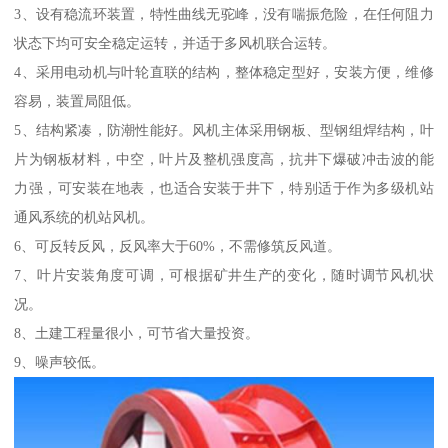
3、设有稳流环装置，特性曲线无驼峰，没有喘振危险，在任何阻力
状态下均可安全稳定运转，并适于多风机联合运转。
4、采用电动机与叶轮直联的结构，整体稳定型好，安装方便，维修
容易，装置局阻低。
5、结构紧凑，防潮性能好。风机主体采用钢板、型钢组焊结构，叶
片为钢板材料，中空，叶片及整机强度高，抗井下爆破冲击波的能
力强，可安装在地表，也适合安装于井下，特别适于作为多级机站
通风系统的机站风机。
6、可反转反风，反风率大于60%，不需修筑反风道。
7、叶片安装角度可调，可根据矿井生产的变化，随时调节风机状
况。
8、土建工程量很小，可节省大量投资。
9、噪声较低。