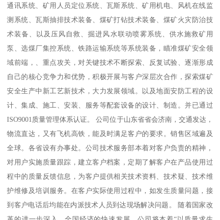
通讯系统、矿用人员定位系统、瓦斯系统、矿用机电、风机在线监
测系统、瓦斯抽排技术装备、煤矿打钻技术装备、煤矿火灾防治技
术装备、以及压风自救、掘进风水联动喷雾系统、供水施救矿用
泵、选煤厂集控系统、铁路运输系统等系统装备，瞄准煤矿安全领
域前端，、重点攻关，对关键技术不断探索、反复试验、逐渐形成
自己的核心竞争力和优势，积极开展与客户深层次合作，探索煤矿
安全生产中新工艺新技术，大力发展领域。以及地面安防工程的设
计、集成、施工、安装、服务等配套设备的设计、制造。并已通过
ISO9001质量管理体系认证。 公司位于山东省省会济南，交通发达，
物流直达，又有飞机高铁，能及时满足客户的要求。销售区域遍及
全球。各省设有办事处。公司技术服务部本着对客户负责的精神，
对用户实施质量跟踪，建立客户档案，定期了解客户在产品使用过
程中的质量反馈信息，为客户提供相关技术资料、技术疑、技术维
护维修及培训服务。在客户实际使用过程中，如发生质量问题，接
到客户电话后均能在内派技术人员到达现场解决问题。 随着国家改
革的进一步深入，全国经济的快速发展，公司将本着“以质量求生