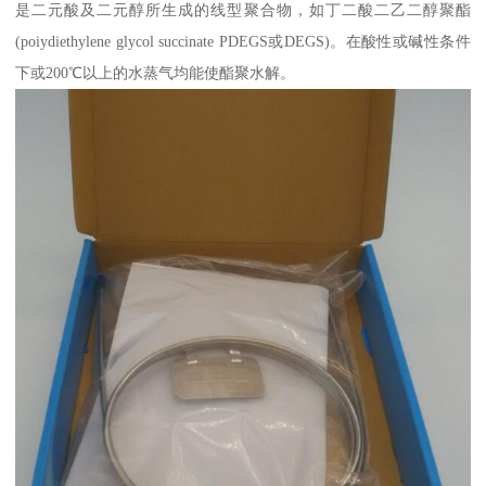
是二元酸及二元醇所生成的线型聚合物，如丁二酸二乙二醇聚酯
(poiydiethylene glycol succinate PDEGS或DEGS)。在酸性或碱性条件
下或200℃以上的水蒸气均能使酯聚水解。