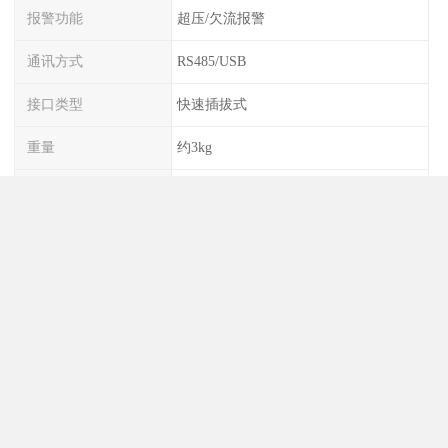
报警功能
超压/欠流报警
通讯方式
RS485/USB
接口类型
快速插拔式
重量
约3kg
外形尺寸
280×200×150mm
稳定性
≤0.5%/h
校准模式
手动/自动切换
供电方式
AC220V/DC12V
工作湿度
10-90%RH
压力精度
±1%FS
校准气体种类
多气体兼容