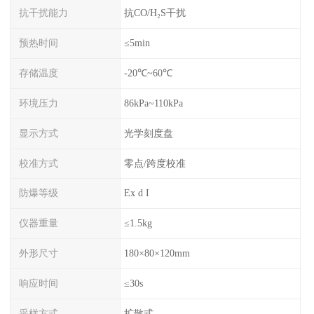
抗干扰能力
抗CO/H₂S干扰
预热时间
≤5min
存储温度
-20℃~60℃
环境压力
86kPa~110kPa
显示方式
光学刻度盘
校准方式
零点/跨度校准
防爆等级
Ex d I
仪器重量
≤1.5kg
外形尺寸
180×80×120mm
响应时间
≤30s
采样方式
扩散式