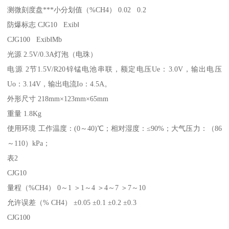
测微刻度盘***小分划值（%CH4） 0.02 0.2
防爆标志 CJG10 ExibⅠ
CJG100 ExibⅠMb
光源 2.5V/0.3A灯泡（电珠）
电源 2节1.5V/R20锌锰电池串联，额定电压Ue：3.0V，输出电压
Uo：3.14V，输出电流Io：4.5A。
外形尺寸 218mm×123mm×65mm
重量 1.8Kg
使用环境 工作温度：(0～40)℃；相对湿度：≤90%；大气压力：（86
～110）kPa；
表2
CJG10
量程（%CH4） 0～1 ＞1～4 ＞4～7 ＞7～10
允许误差（% CH4） ±0.05 ±0.1 ±0.2 ±0.3
CJG100