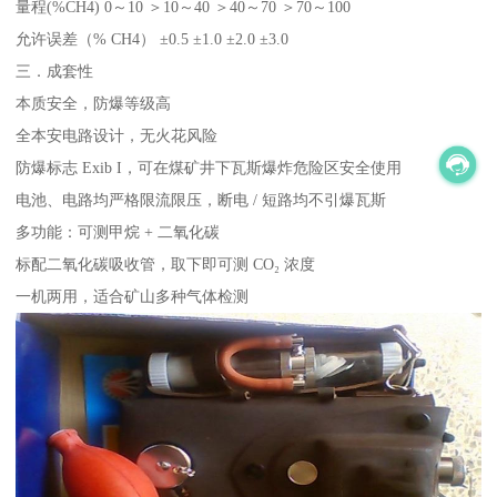
量程(%CH4) 0～10 ＞10～40 ＞40～70 ＞70～100
允许误差（% CH4） ±0.5 ±1.0 ±2.0 ±3.0
三．成套性
本质安全，防爆等级高
全本安电路设计，无火花风险
防爆标志 Exib I，可在煤矿井下瓦斯爆炸危险区安全使用
电池、电路均严格限流限压，断电 / 短路均不引爆瓦斯
多功能：可测甲烷 + 二氧化碳
标配二氧化碳吸收管，取下即可测 CO₂ 浓度
一机两用，适合矿山多种气体检测