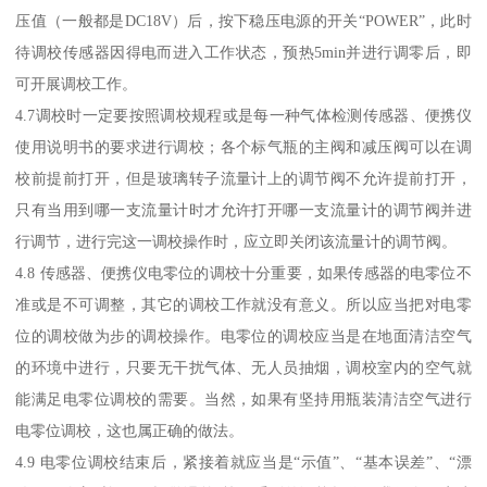
压值（一般都是DC18V）后，按下稳压电源的开关“POWER”，此时
待调校传感器因得电而进入工作状态，预热5min并进行调零后，即
可开展调校工作。
4.7调校时一定要按照调校规程或是每一种气体检测传感器、便携仪
使用说明书的要求进行调校；各个标气瓶的主阀和减压阀可以在调
校前提前打开，但是玻璃转子流量计上的调节阀不允许提前打开，
只有当用到哪一支流量计时才允许打开哪一支流量计的调节阀并进
行调节，进行完这一调校操作时，应立即关闭该流量计的调节阀。
4.8 传感器、便携仪电零位的调校十分重要，如果传感器的电零位不
准或是不可调整，其它的调校工作就没有意义。所以应当把对电零
位的调校做为步的调校操作。电零位的调校应当是在地面清洁空气
的环境中进行，只要无干扰气体、无人员抽烟，调校室内的空气就
能满足电零位调校的需要。当然，如果有坚持用瓶装清洁空气进行
电零位调校，这也属正确的做法。
4.9 电零位调校结束后，紧接着就应当是“示值”、“基本误差”、“漂