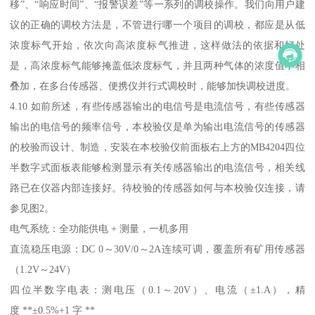
移”、“响应时间”、“报警误差”等一系列的调校操作。我们向用户建
议的正确的调校方法是，不管进行哪一个项目的调校，都应是从低
浓度标气开始，依次向高浓度标气推进，这样做法的依据和好处
是，高浓度标气能够掩盖低浓度标气，并且两种气体的浓度值不相
叠加，在多台传感器、便携仪并行式调校时，能够加快调校进度。
4.10 如前所述，有些传感器输出的电信号是电流信号，有些传感器
输出的电信号的频率信号，本校验仪是单为输出电流信号的传感器
的校验而设计、制造，安装在本校验仪前面板右上方的MB4204四位
半数字式面板表能够检测显示有关传感器输出的电流信号，相关线
路已在仪器内部连接好。待校验的传感器如何与本校验仪连接，请
参见图2。
电气系统：全功能供电 + 测量，一机多用
直流稳压电源：DC 0～30V/0～2A连续可调，覆盖所有矿用传感器
（1.2V～24V）
四位半数字电表：测电压（0.1～20V）、电流（±1.A），精
度 **±0.5%+1 字 **