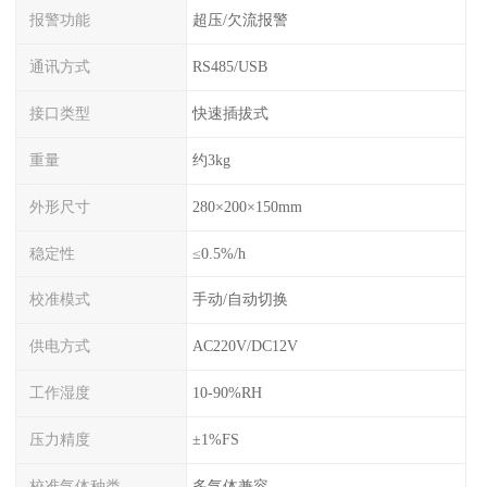
报警功能
超压/欠流报警
通讯方式
RS485/USB
接口类型
快速插拔式
重量
约3kg
外形尺寸
280×200×150mm
稳定性
≤0.5%/h
校准模式
手动/自动切换
供电方式
AC220V/DC12V
工作湿度
10-90%RH
压力精度
±1%FS
校准气体种类
多气体兼容