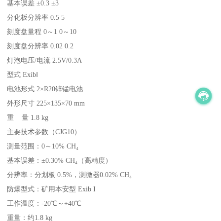
基本误差 ±0.3 ±3
分化板分辨率 0.5 5
刻度盘量程 0～1 0～10
刻度盘分辨率 0.02 0.2
灯泡电压/电流 2.5V/0.3A
型式 ExibⅠ
电池形式 2×R20锌锰电池
外形尺寸 225×135×70 mm
重 量 1.8 kg
主要技术参数（CJG10）
测量范围：0～10% CH₄
基本误差：±0.30% CH₄（高精度）
分辨率：分划板 0.5%，测微器0.02% CH₄
防爆型式：矿用本安型 Exib I
工作温度：-20℃～+40℃
重量：约1.8 kg