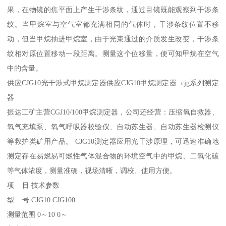
果，在物镜的焦平面上产生干涉条纹，通过目镜既能观察到干涉条
纹。当甲烷室与空气室都充满相同的气体时，干涉条纹位置不移
动，但当甲烷抽进甲烷室，由于光束通过的介质发生改变，干涉条
纹相对原位置移动一段距离。测量这个位移量，便可知甲烷在空气
中的含量。
供应CJG10光干涉式甲烷测定器供应CJG10甲烷测定器 cjg系列测定
器
振达工矿主营CGJ10/100甲烷测定器，公司还经营：压缩氧自救器、
氧气充填泵、氧气呼吸器校验仪、自动苏生器、自动苏生器检测仪
等救护类矿用产品。 CJG10测定器应用光干涉原理，可迅速准确地
测定存在易燃易可燃性气体混合物的环境空气中的甲烷、二氧化碳
等气体浓度，测量准确，视场清晰，调校、使用方便。
项 目 技术参数
型 号 CJG10 CJG100
测量范围 0～10 0～