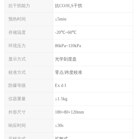
抗干扰能力
抗CO/H₂S干扰
预热时间
≤5min
存储温度
-20℃~60℃
环境压力
86kPa~110kPa
显示方式
光学刻度盘
校准方式
零点/跨度校准
防爆等级
Ex d I
仪器重量
≤1.5kg
外形尺寸
180×80×120mm
响应时间
≤30s
采样方式
扩散式