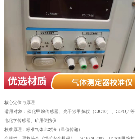
核心定位与原理
适用对象：催化甲烷传感器、光干涉甲烷仪（CJG10）、CO/O₂/ 等
电化学传感器、矿用便携仪
校准原理：标准气体比对法（量值传递）
合规性：严格符合《煤矿安全规程》、AQ1029-2007、JJG678甲烷检