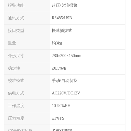
报警功能
超压/欠流报警
通讯方式
RS485/USB
接口类型
快速插拔式
重量
约3kg
外形尺寸
280×200×150mm
稳定性
≤0.5%/h
校准模式
手动/自动切换
供电方式
AC220V/DC12V
工作湿度
10-90%RH
压力精度
±1%FS
校准气体种类
多气体兼容