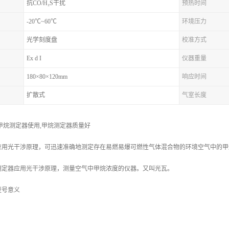
抗CO/H₂S干扰
预热时间
-20℃~60℃
环境压力
光学刻度盘
校准方式
Ex d I
仪器重量
180×80×120mm
响应时间
扩散式
气室长度
甲烷测定器使用,甲烷测定器质量好
应用光干涉原理，可迅速准确地测定存在易燃易爆可燃性气体混合物的环境空气中的甲
测定器应用光干涉原理，测量空气中甲烷浓度的仪器。又叫光瓦。
型号意义