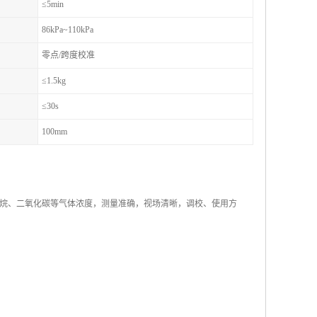
≤5min
86kPa~110kPa
零点/跨度校准
≤1.5kg
≤30s
100mm
烷、二氧化碳等气体浓度，测量准确，视场清晰，调校、使用方