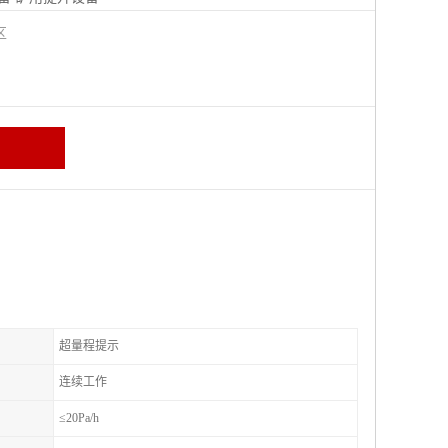
城区
超量程提示
连续工作
≤20Pa/h