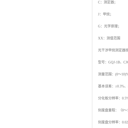
C：测定器；
J：甲烷；
G：光学原理；
XX：测值范围
光干涉甲烷测定器
型号：GQJ-1B、CJG
测量范围：(0～10)
基本误差：±0.3%、
分化板分辨率：0.5
刻度盘量程：（0～1
刻度盘分辨率：0.02