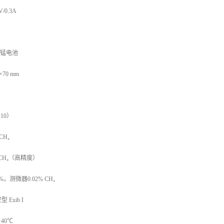
/0.3A
锌锰电池
70 mm
10）
CH₄
 CH₄（高精度）
，测微器0.02% CH₄
Exib I
40℃