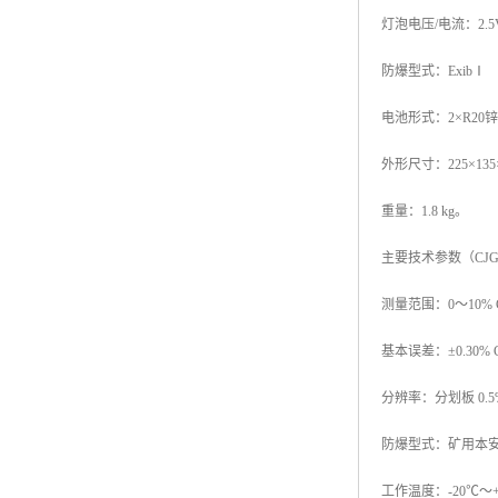
灯泡电压/电流：2.5V
防爆型式：ExibⅠ
电池形式：2×R20
外形尺寸：225×135×
重量：1.8 kg。
主要技术参数（CJG
测量范围：0～10% 
基本误差：±0.30%
分辨率：分划板 0.5%
防爆型式：矿用本安型 
工作温度：-20℃～+