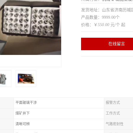
发货地址：山东省济南历
产品数量：9999.00个
价格：￥
550.00
元/个 起
在线留言
平面玻璃干涉
报警方式
煤矿井下
工作方式
清晰可辨
气路密封性