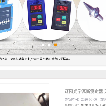
山东振达工矿设备有限公司是集科研开发、生产加工、电子商务为一体的技术型企业,公司主营:气体自动负压采样器，矿灯,光干涉甲烷测定器及其校验仪,甲烷报警仪及其校验装置,甲烷传感器校验装置,粉尘校验装置,煤尘爆炸校验装置,高压水表,三点测径规,圆型规,钢规磨耗仪,第四种检查器,内距尺,轮径尺,样板等铁路配件仪表,矿用设备等产品.
辽阳光学瓦斯测定器 
更新时间：2026-08-06 浏
所属行业：
机械
矿山施工设