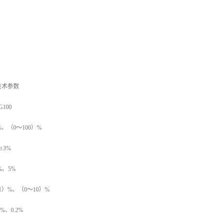
技术参数
100
%、（0～100）%
±3%
%、5%
）%、（0～10）%
%、0.2%