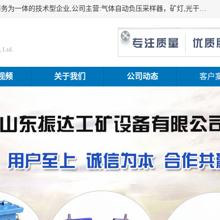
山东振达工矿设备有限公司是集科研开发、生产加工、电子商务为一体的技术型企业,公司主营:气体自动负压采样器，矿灯,光干涉甲烷测定器及其校验仪,甲烷报警仪及其校验装置,甲烷传感器校验装置,粉尘校验装置,煤尘爆炸校验装置,高压水表,三点测径规,圆型规,钢规磨耗仪,第四种检查器,内距尺,轮径尺,样板等铁路配件仪表,矿用设备等产品.
 Ltd.
视频
关于我们
公司动态
客户