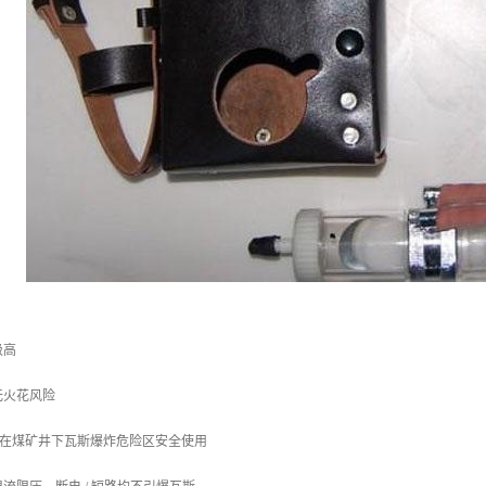
级高
无火花风险
I，可在煤矿井下瓦斯爆炸危险区安全使用