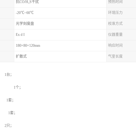
抗CO/H₂S干扰
预热时间
-20℃~60℃
环境压力
光学刻度盘
校准方式
Ex d I
仪器重量
180×80×120mm
响应时间
扩散式
气室长度
1台；
盒） 1个；
1套；
 1套；
2只；