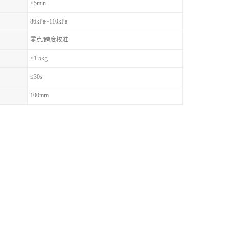
≤5min
86kPa~110kPa
零点/跨度校准
≤1.5kg
≤30s
100mm