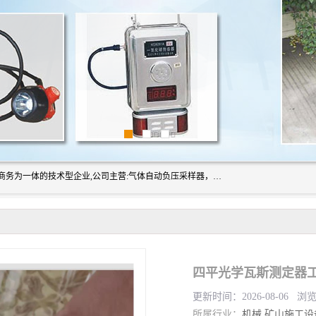
山东振达工矿设备有限公司是集科研开发、生产加工、电子商务为一体的技术型企业,公司主营:气体自动负压采样器，矿灯,光干涉甲烷测定器及其校验仪,甲烷报警仪及其校验装置,甲烷传感器校验装置,粉尘校验装置,煤尘爆炸校验装置,高压水表,三点测径规,圆型规,钢规磨耗仪,第四种检查器,内距尺,轮径尺,样板等铁路配件仪表,矿用设备等产品.
四平光学瓦斯测定器工
更新时间：2026-08-06 浏
所属行业：
机械
矿山施工设