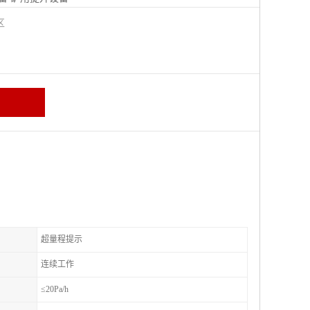
城区
超量程提示
连续工作
≤20Pa/h