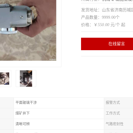
发货地址：山东省济南历
产品数量：9999.00个
价格：￥
550.00
元/个 起
在线留言
平面玻璃干涉
报警方式
煤矿井下
工作方式
清晰可辨
气路密封性