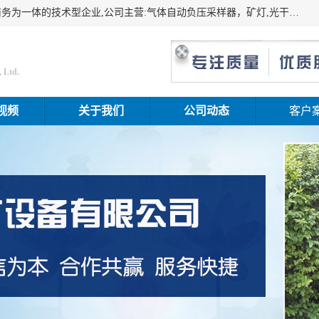
山东振达工矿设备有限公司是集科研开发、生产加工、电子商务为一体的技术型企业,公司主营:气体自动负压采样器，矿灯,光干涉甲烷测定器及其校验仪,甲烷报警仪及其校验装置,甲烷传感器校验装置,粉尘校验装置,煤尘爆炸校验装置,高压水表,三点测径规,圆型规,钢规磨耗仪,第四种检查器,内距尺,轮径尺,样板等铁路配件仪表,矿用设备等产品.
 Ltd.
视频
关于我们
公司动态
客户