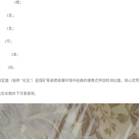
mm） 1根；
1支；
1支；
2节；
书 1本；
 1份。
甲烷测定器（俗称 “光瓦”）是煤矿等易燃易爆环境中经典的便携式甲烷检测仪器，核心
适合长期井下可靠使用。