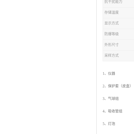
抗干扰能力
存储温度
显示方式
防爆等级
外形尺寸
采样方式
1、仪器 
2、保护套（皮
3、气球组 
4、吸收管组
5、灯泡 